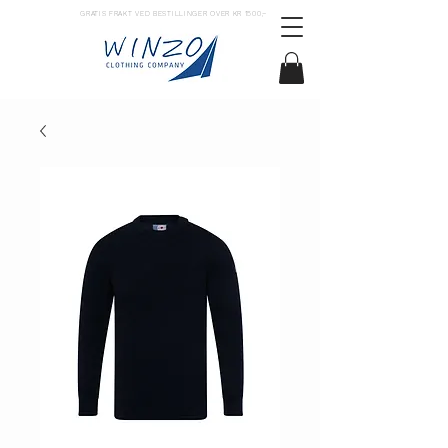
GRATIS FRAKT VED BESTILLINGER OVER KR 1500,–