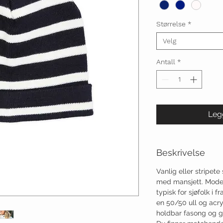
Størrelse
*
Velg
Antall
*
Legg
Beskrivelse
Vanlig eller stripet
med mansjett. Model
typisk for sjøfolk i 
en 50/50 ull og acry
holdbar fasong og g