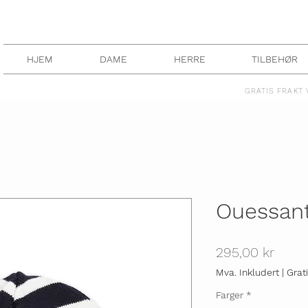
HJEM
DAME
HERRE
TILBEHØR
GRATIS FRAKT 
Ouessant
Pris
295,00 kr
Mva. Inkludert
|
Grat
Farger
*