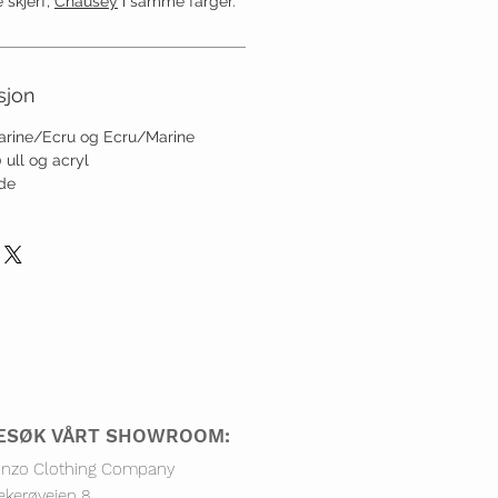
 skjerf,
Chausey
i samme farger.
sjon
Marine/Ecru og Ecru/Marine
 ull og acryl
ode
ESØK VÅRT SHOWROOM:
nzo Clothing Company
ækerøve
ien 8,