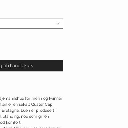
 til i handlekurv
e sjømannshue for menn og kvinner
len er en såkalt Quater Cap,
fra Bretagne. Luen er produsert i
l blanding, noe som gir en
od komfort.