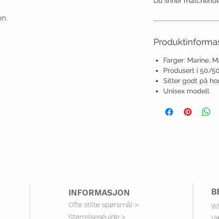
Du finner matchende
on
.
Produktinforma
Farger: Marine, 
Produsert i 50/50
Sitter godt på h
Unisex modell
B
I
NFORMASJON
Ofte stilte spørsmål >
Wi
Størrelse
sguide >
V