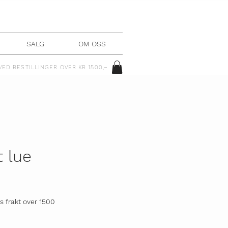
SALG
OM OSS
VED BESTILLINGER OVER KR 1500,–
 lue
is frakt over 1500